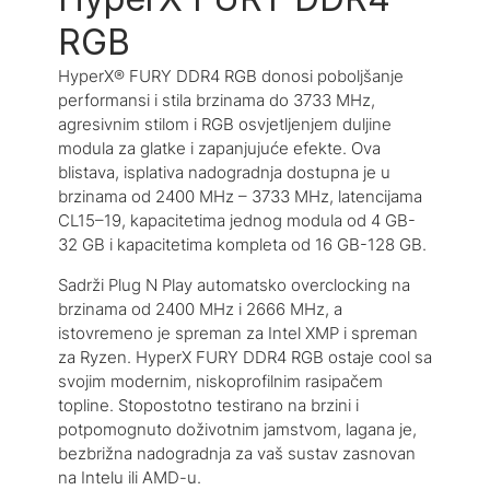
RGB
HyperX® FURY DDR4 RGB donosi poboljšanje
performansi i stila brzinama do 3733 MHz,
agresivnim stilom i RGB osvjetljenjem duljine
modula za glatke i zapanjujuće efekte. Ova
blistava, isplativa nadogradnja dostupna je u
brzinama od 2400 MHz – 3733 MHz, latencijama
CL15–19, kapacitetima jednog modula od 4 GB-
32 GB i kapacitetima kompleta od 16 GB-128 GB.
Sadrži Plug N Play automatsko overclocking na
brzinama od 2400 MHz i 2666 MHz, a
istovremeno je spreman za Intel XMP i spreman
za Ryzen. HyperX FURY DDR4 RGB ostaje cool sa
svojim modernim, niskoprofilnim rasipačem
topline. Stopostotno testirano na brzini i
potpomognuto doživotnim jamstvom, lagana je,
bezbrižna nadogradnja za vaš sustav zasnovan
na Intelu ili AMD-u.