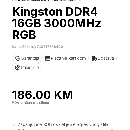
Kingston DDR4
16GB 3000MHz
RGB
Kataloški broj: 740617296440
Garancija
Plaćanje karticom
Dostava
Pakiranje
186.00
KM
PDV uračunat u cijenu
Zapanjujuće RGB osvjetljenje agresivnog stila