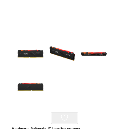
Hardware
,
Računala, IT i mrežna oprema