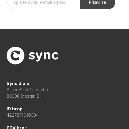
Prijavi se
Sync d.o.o.
Blajburških žrtava bb
88000 Mostar, BiH
ID broj:
4227871010004
PDV broj: