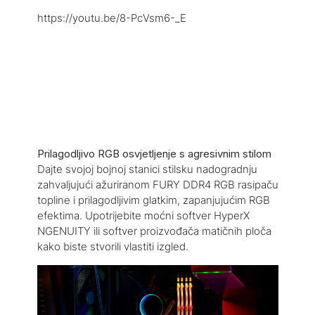
https://youtu.be/8-PcVsm6-_E
Prilagodljivo RGB osvjetljenje s agresivnim stilom
Dajte svojoj bojnoj stanici stilsku nadogradnju
zahvaljujući ažuriranom FURY DDR4 RGB rasipaču
topline i prilagodljivim glatkim, zapanjujućim RGB
efektima. Upotrijebite moćni softver HyperX
NGENUITY ili softver proizvođača matičnih ploča
kako biste stvorili vlastiti izgled.