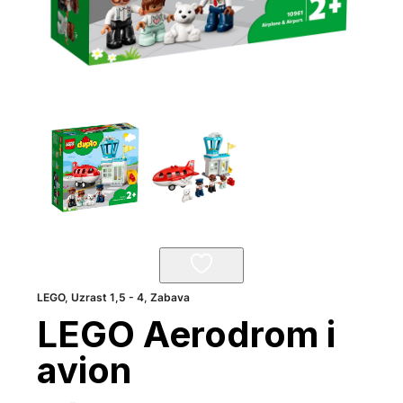
LEGO
,
Uzrast 1,5 - 4
,
Zabava
LEGO Aerodrom i
avion