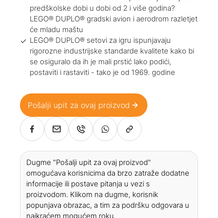
predškolske dobi u dobi od 2 i više godina?
LEGO® DUPLO® gradski avion i aerodrom razletjet
će mladu maštu
LEGO® DUPLO® setovi za igru ispunjavaju
rigorozne industrijske standarde kvalitete kako bi
se osiguralo da ih je mali prstić lako podići,
postaviti i rastaviti - tako je od 1969. godine
Pošalji upit za ovaj proizvod
Dugme "Pošalji upit za ovaj proizvod"
omogućava korisnicima da brzo zatraže dodatne
informacije ili postave pitanja u vezi s
proizvodom. Klikom na dugme, korisnik
popunjava obrazac, a tim za podršku odgovara u
najkraćem mogućem roku.