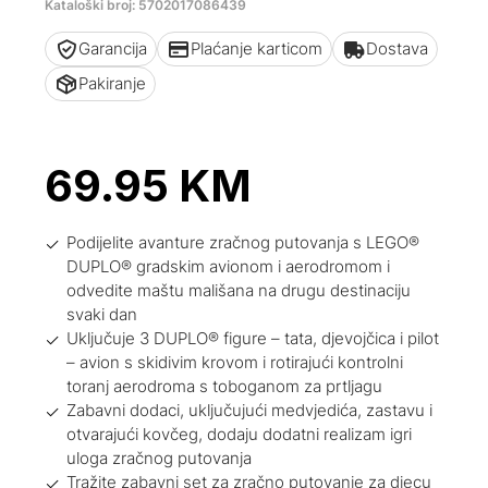
Kataloški broj: 5702017086439
Garancija
Plaćanje karticom
Dostava
Pakiranje
69.95
KM
Podijelite avanture zračnog putovanja s LEGO®
DUPLO® gradskim avionom i aerodromom i
odvedite maštu mališana na drugu destinaciju
svaki dan
Uključuje 3 DUPLO® figure – tata, djevojčica i pilot
– avion s skidivim krovom i rotirajući kontrolni
toranj aerodroma s toboganom za prtljagu
Zabavni dodaci, uključujući medvjedića, zastavu i
otvarajući kovčeg, dodaju dodatni realizam igri
uloga zračnog putovanja
Tražite zabavni set za zračno putovanje za djecu