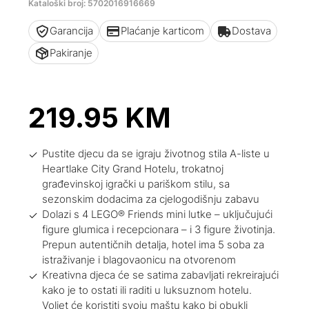
Kataloški broj: 5702016916669
Garancija
Plaćanje karticom
Dostava
Pakiranje
219.95
KM
Pustite djecu da se igraju životnog stila A-liste u
Heartlake City Grand Hotelu, trokatnoj
građevinskoj igrački u pariškom stilu, sa
sezonskim dodacima za cjelogodišnju zabavu
Dolazi s 4 LEGO® Friends mini lutke – uključujući
figure glumica i recepcionara – i 3 figure životinja.
Prepun autentičnih detalja, hotel ima 5 soba za
istraživanje i blagovaonicu na otvorenom
Kreativna djeca će se satima zabavljati rekreirajući
kako je to ostati ili raditi u luksuznom hotelu.
Voljet će koristiti svoju maštu kako bi obukli