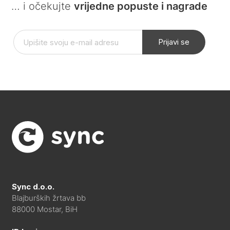
… i očekujte
vrijedne popuste i nagrade
Prijavi se
Sync d.o.o.
Blajburških žrtava bb
88000 Mostar, BiH