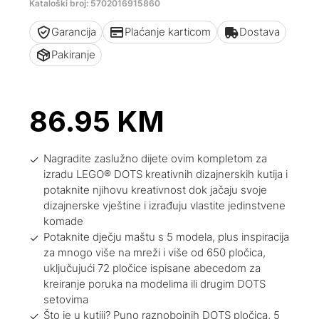
Kataloški broj: 5702016915860
Garancija
Plaćanje karticom
Dostava
Pakiranje
86.95
KM
Nagradite zaslužno dijete ovim kompletom za
izradu LEGO® DOTS kreativnih dizajnerskih kutija i
potaknite njihovu kreativnost dok jačaju svoje
dizajnerske vještine i izrađuju vlastite jedinstvene
komade
Potaknite dječju maštu s 5 modela, plus inspiracija
za mnogo više na mreži i više od 650 pločica,
uključujući 72 pločice ispisane abecedom za
kreiranje poruka na modelima ili drugim DOTS
setovima
Što je u kutiji? Puno raznobojnih DOTS pločica, 5