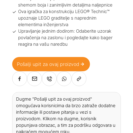
shemom boja i zanimljivim detaljima naljepnice
Ova igračka za konstrukciju LEGO® Technic™
upoznaje LEGO graditelje s naprednim
elementima inženjerstva
Upravljanje jednim dodirom: Odaberite uzorak
povlačenja na zaslonu i pogledajte kako bager
reagira na vašu naredbu
Pošalji upit za ovaj proizvod
Dugme "Pošalji upit za ovaj proizvod"
omogućava korisnicima da brzo zatraže dodatne
informacije ili postave pitanja u vezi s
proizvodom. Klikom na dugme, korisnik
popunjava obrazac, a tim za podršku odgovara u
najkraćem mogućem roku.