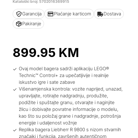
Kataloški broj: 5702016369915
Garancija
Plaćanje karticom
Dostava
Pakiranje
899.95
KM
Ovaj model bagera sadrži aplikaciju LEGO®
Technic™ Control+ za upečatljivije i realnije
iskustvo igre i sate zabave
Višenamjenska kontrola: vozite naprijed, unazad,
upravljajte, rotirajte nadgradnju, produžite,
podižite i spuštajte granu, otvarajte i naginjite
žlicu i dobivajte povratne informacije o modelu,
kao što su položaj grane i nadgradnje, potrošnja
energije i udaljenost vožnje
Replika bagera Liebherr R 9800 s nizom stvarnih
značajki i funkcija, završenih autentičnom