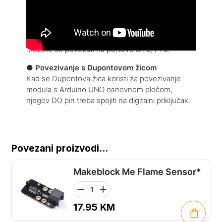
Budući da priključak Mezo osjetnika plina ima
crnu identifikaciju, morate koristiti port s crnim ID-
om na Makeblock Orionu kad koristite RJ25
priključak. Uzimajući Makeblock Orion kao primjer,
možete se povezati na portove br. 6, 7 i 8.
●
Povezivanje s Dupontovom žicom
Kad se Dupontova žica koristi za povezivanje
modula s Arduino UNO osnovnom pločom,
njegov DO pin treba spojiti na digitalni priključak.
Povezani proizvodi...
Makeblock Me Flame Sensor*
17.95
KM