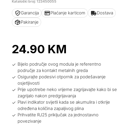
Kataloški broj: 123450055
Garancija
Plaćanje karticom
Dostava
Pakiranje
24.90
KM
Bijelo područje ovog modula je referentno
područje za kontakt metalnih greda
Osigurajte podesivi otpornik za podešavanje
osjetljivosti
Prije upotrebe neko vrijeme zagrijavajte kako bi se
zagrijalo nakon predgrijavanja
Plavi indikator svijetli kada se akumulira i otkrije
određena količina zapaljivog plina
Prihvatite RJ25 priključak za jednostavno
povezivanje