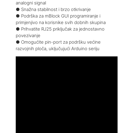
analogni signal
● Snažna stabilnost i brzo otkrivanje
● Podrška za mBlock GUI programiranje i
primjenjivo na korisnike svih dobnih skupina
● Prihvatite RJ25 priključak za jednostavno
povezivanje
● Omogućite pin-port za podršku većine
razvojnih ploča, uključujući Arduino seriju
Način ožičenja
● Povezivanje s RJ25