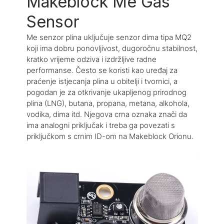
Makeblock Me Gas
Sensor
Me senzor plina uključuje senzor dima tipa MQ2
koji ima dobru ponovljivost, dugoročnu stabilnost,
kratko vrijeme odziva i izdržljive radne
performanse. Često se koristi kao uređaj za
praćenje istjecanja plina u obitelji i tvornici, a
pogodan je za otkrivanje ukapljenog prirodnog
plina (LNG), butana, propana, metana, alkohola,
vodika, dima itd. Njegova crna oznaka znači da
ima analogni priključak i treba ga povezati s
priključkom s crnim ID-om na Makeblock Orionu.