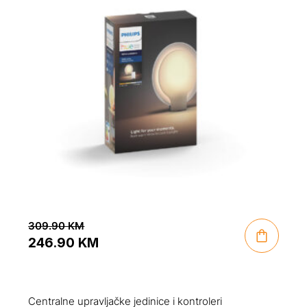
309.90
KM
246.90
KM
Original
Current
price
price
was:
is:
Centralne upravljačke jedinice i kontroleri