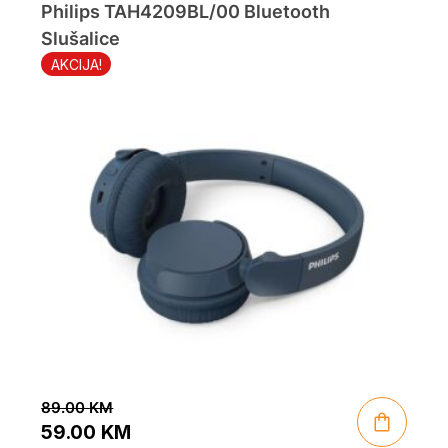
55.00 KM.
39.00 KM.
Philips TAH4209BL/00 Bluetooth
Slušalice
AKCIJA!
89.00
KM
59.00
KM