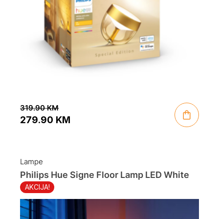
319.90
KM
279.90
KM
Original
Current
price
price
was:
is:
Lampe
319.90 KM.
279.90 KM.
Philips Hue Signe Floor Lamp LED White
AKCIJA!