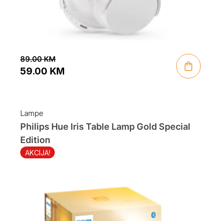
89.00
KM
59.00
KM
Original
Current
price
price
was:
is:
Lampe
89.00 KM.
59.00 KM.
Philips Hue Iris Table Lamp Gold Special
Edition
AKCIJA!