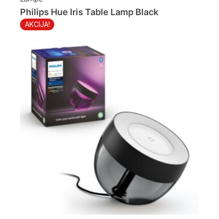
400.00 KM.
340.00 KM.
Philips Hue Iris Table Lamp Black
AKCIJA!