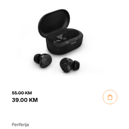
55.00
KM
39.00
KM
Original
Current
price
price
was:
is:
Periferija