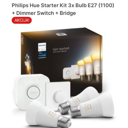
309.90 KM.
246.90 KM.
Philips Hue Starter Kit 3x Bulb E27 (1100)
+ Dimmer Switch + Bridge
AKCIJA!