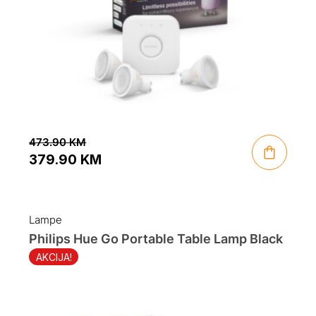
473.90
KM
379.90
KM
Original
Current
price
price
was:
is:
Lampe
473.90 KM.
379.90 KM.
Philips Hue Go Portable Table Lamp Black
AKCIJA!