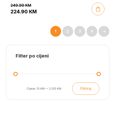
249.90
KM
224.90
KM
Original
Current
price
price
1
2
3
4
→
was:
is:
249.90 KM.
224.90 KM.
Filter po cijeni
Filtriraj
Cijena:
10 KM
—
2,100 KM
Min
Maks
cijena
cijena