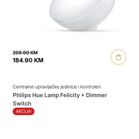
209.90
KM
184.90
KM
Original
Current
price
price
was:
is:
Centralne upravljačke jedinice i kontroleri
209.90 KM.
184.90 KM.
Philips Hue Lamp Felicity + Dimmer
Switch
AKCIJA!