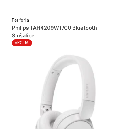
Original
Current
price
price
was:
is:
Periferija
89.00 KM.
59.00 KM.
Philips TAH4209WT/00 Bluetooth
Slušalice
AKCIJA!