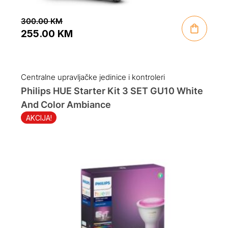
300.00
KM
255.00
KM
Original
Current
price
price
was:
is:
Centralne upravljačke jedinice i kontroleri
300.00 KM.
255.00 KM.
Philips HUE Starter Kit 3 SET GU10 White
And Color Ambiance
AKCIJA!