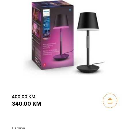
400.00
KM
340.00
KM
Original
Current
price
price
was:
is:
Lampe