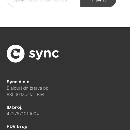
Sync d.o.o.
Blajburških žrtava bb
88000 Mostar, BiH
ID broj:
4227871010004
PDV broj: