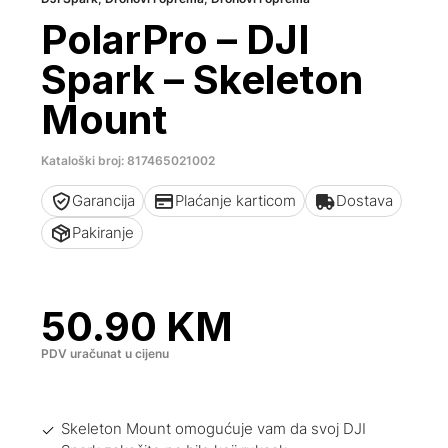
PolarPro – DJI
Spark – Skeleton
Mount
Kataloški broj: 817465021002
Garancija
Plaćanje karticom
Dostava
Pakiranje
50.90
KM
PDV uračunat u cijenu
Skeleton Mount omogućuje vam da svoj DJI