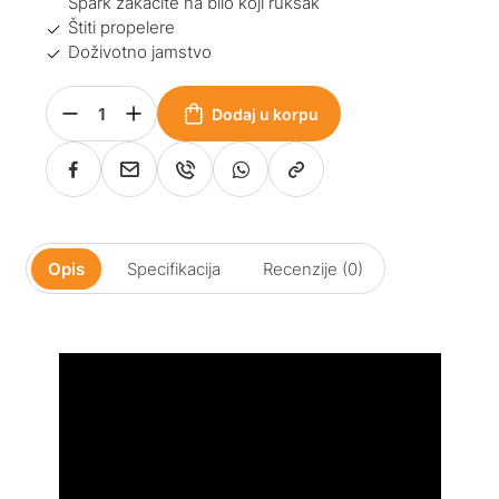
Spark zakačite na bilo koji ruksak
Štiti propelere
Doživotno jamstvo
Dodaj u korpu
Opis
Specifikacija
Recenzije (0)