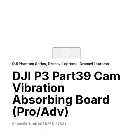
DJI Phantom Series
,
Dronovi i oprema
,
Dronovi i oprema
DJI P3 Part39 Cam
Vibration
Absorbing Board
(Pro/Adv)
Kataloški broj: 6958265117831