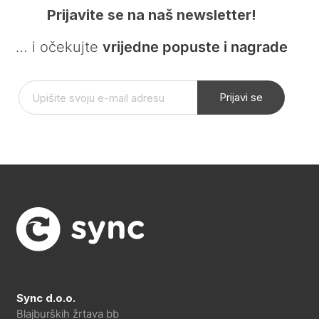
Prijavite se na naš newsletter!
… i očekujte
vrijedne popuste i nagrade
Prijavi se
Sync d.o.o.
Blajburških žrtava bb