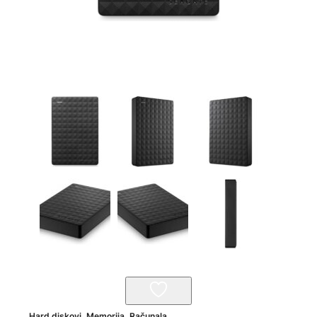
Hard diskovi
,
Memorija
,
Računala