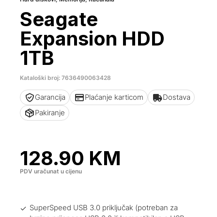
Seagate
Expansion HDD
1TB
Kataloški broj: 7636490063428
Garancija
Plaćanje karticom
Dostava
Pakiranje
128.90
KM
PDV uračunat u cijenu
SuperSpeed ​​USB 3.0 priključak (potreban za