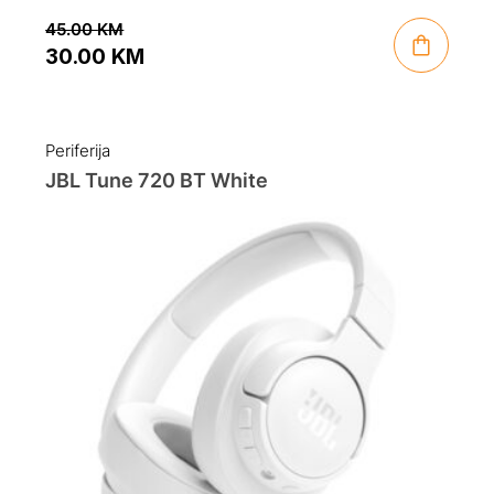
45.00
KM
30.00
KM
Original
Current
price
price
was:
is:
Periferija
45.00 KM.
30.00 KM.
JBL Tune 720 BT White