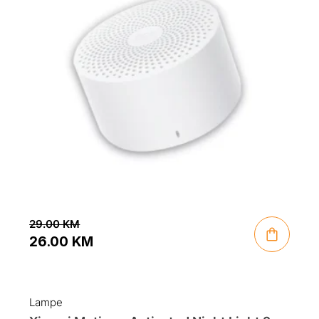
29.00
KM
26.00
KM
Original
Current
price
price
was:
is:
Lampe