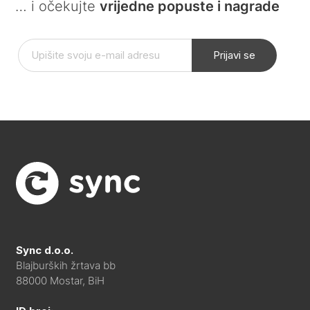
… i očekujte
vrijedne popuste i nagrade
Prijavi se
Sync d.o.o.
Blajburških žrtava bb
88000 Mostar, BiH