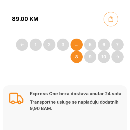
89.00
KM
←
1
2
3
…
5
6
7
8
9
10
→
Express One brza dostava unutar 24 sata
Transportne usluge se naplaćuju dodatnih
9,90 BAM.