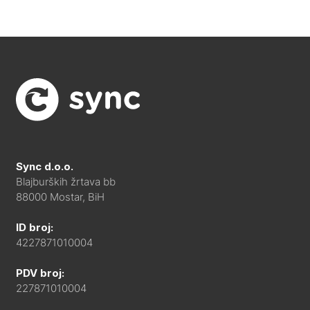
Sync d.o.o.
Blajburških žrtava bb
88000 Mostar, BiH
ID broj:
4227871010004
PDV broj:
227871010004