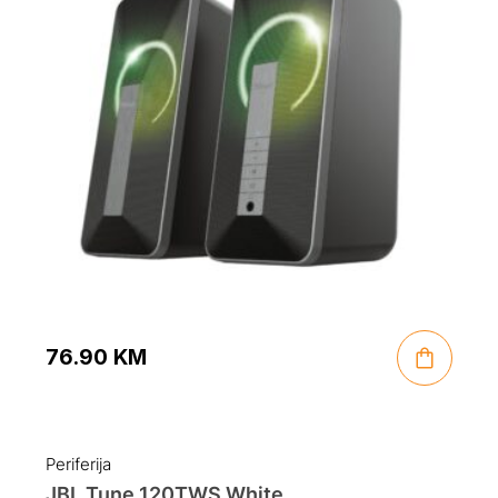
76.90
KM
Periferija
JBL Tune 120TWS White