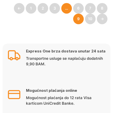
←
1
2
3
…
6
7
8
9
10
→
Express One brza dostava unutar 24 sata
Transportne usluge se naplaćuju dodatnih
9,90 BAM.
Mogućnost plaćanja online
Mogućnost plaćanja do 12 rata Visa
karticom UniCredit Banke.