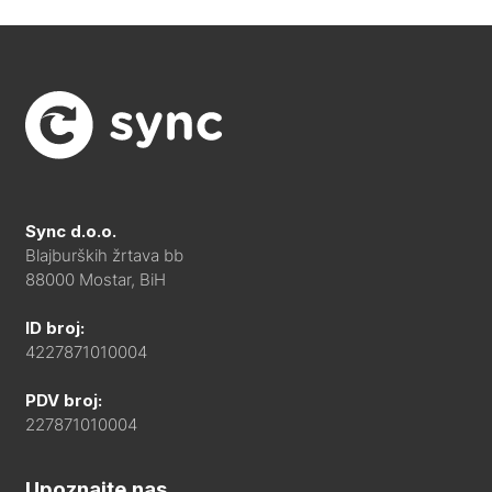
Sync d.o.o.
Blajburških žrtava bb
88000 Mostar, BiH
ID broj:
4227871010004
PDV broj:
227871010004
Upoznajte nas