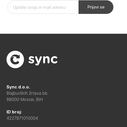
Prijavi se
Sync d.o.o.
Blajburških žrtava bb
88000 Mostar, BiH
ID broj:
4227871010004