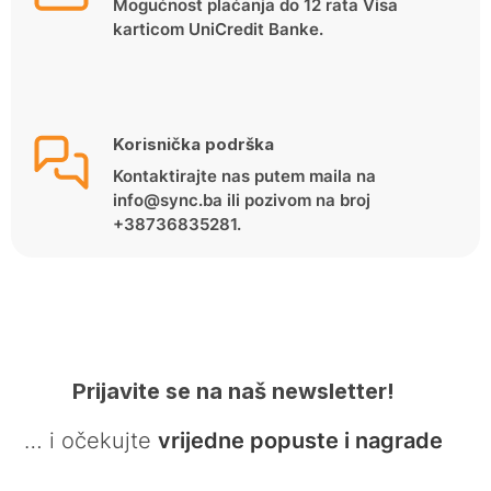
Mogućnost plaćanja do 12 rata Visa
karticom UniCredit Banke.
Korisnička podrška
Kontaktirajte nas putem maila na
info@sync.ba ili pozivom na broj
+38736835281.
Prijavite se na naš newsletter!
… i očekujte
vrijedne popuste i nagrade