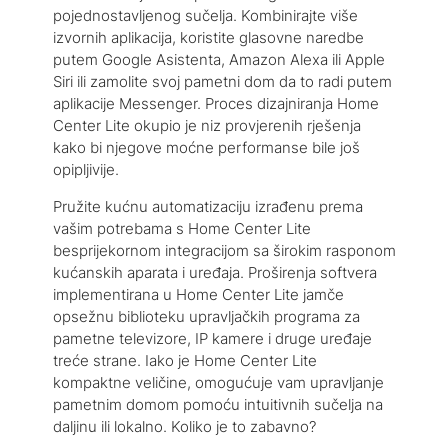
pojednostavljenog sučelja. Kombinirajte više
izvornih aplikacija, koristite glasovne naredbe
putem Google Asistenta, Amazon Alexa ili Apple
Siri ili zamolite svoj pametni dom da to radi putem
aplikacije Messenger. Proces dizajniranja Home
Center Lite okupio je niz provjerenih rješenja
kako bi njegove moćne performanse bile još
opipljivije.
Pružite kućnu automatizaciju izrađenu prema
vašim potrebama s Home Center Lite
besprijekornom integracijom sa širokim rasponom
kućanskih aparata i uređaja. Proširenja softvera
implementirana u Home Center Lite jamče
opsežnu biblioteku upravljačkih programa za
pametne televizore, IP kamere i druge uređaje
treće strane. Iako je Home Center Lite
kompaktne veličine, omogućuje vam upravljanje
pametnim domom pomoću intuitivnih sučelja na
daljinu ili lokalno. Koliko je to zabavno?