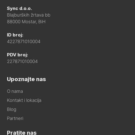
Sync d.o.o.
Blajburških žrtava bb
88000 Mostar, BiH
ID broj:
4227871010004
PDV broj:
227871010004
Upoznajte nas
O nama
Kontakt i lokacija
Blog
Partneri
Pratite nas