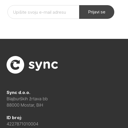
Prijavi se
Sync d.o.o.
Blajburških žrtava bb
88000 Mostar, BiH
ID broj:
4227871010004