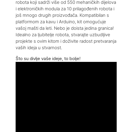
robota koji sadrži više od 550 mehaničkih dijelova
i elektroničkih modula za 10 prilagođenih robota i
još mnogo drugih proizvođača. Kompatibilan s
platformom za kavu i Arduino, kit omogućuje
vašoj mašti da leti. Nebo je doista jedina granica!
Idealno za ljubitelje robota, stvarajte uzbudljive
projekte s ovim kitom i doživite radost pretvaranja
vaših ideja u stvarnost.
Što su divlje vaše ideje, to bolje!
10 prilagođenih robota i još mnogo drugih
proizvođača