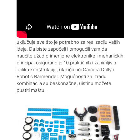
Opsežna knjižnica dijelova pruža sve što je
potrebno za stvaranje vlastitih ideja.
Ultimate 2.0 ima impresivnu biblioteku dijelova;
ima više od 550 mehaničkih i elektroničkih
predmeta, pruža sveobuhvatan raspon značajki i
uključuje sve što je potrebno za realizaciju vaših
ideja. Da biste započeli i omogućili vam da
naučite užad primenjene elektronike i mehaničkih
principa, osigurano je 10 praktičnih i zanimljivih
oblika konstrukcije, uključujući Camera Dolly i
Robotic Barmender. Mogućnosti za izradu
kombinacija su beskonačne, uistinu možete
pustiti maštu.