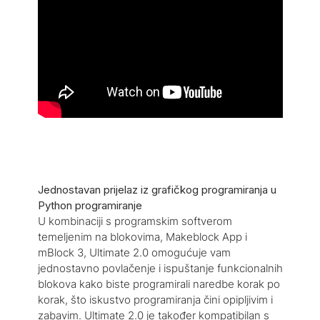
Ultimate 2.0 podržava sve različite elektroničke
komponente platforme Makeblock RJ25. Možete
kupiti dodatne senzore i motorne servo uređaje
za više nadogradnji, omogućujući vam da
proširite svoje ideje i dodatno istražite svijet
proizvođača. Na primjer, 3D printer, retro fonograf
ili drugi složeni elementi robotike.
Jednostavan prijelaz iz grafičkog programiranja u
Python programiranje
U kombinaciji s programskim softverom
temeljenim na blokovima, Makeblock App i
mBlock 3, Ultimate 2.0 omogućuje vam
jednostavno povlačenje i ispuštanje funkcionalnih
blokova kako biste programirali naredbe korak po
korak, što iskustvo programiranja čini opipljivim i
zabavim. Ultimate 2.0 je također kompatibilan s