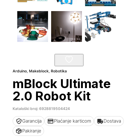
Arduino
,
Makeblock
,
Robotika
mBlock Ultimate
2.0 Robot Kit
Kataloški broj: 6928819504424
Garancija
Plaćanje karticom
Dostava
Pakiranje