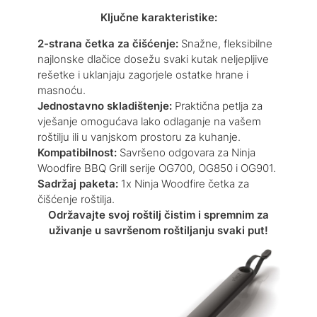
Ključne karakteristike:
2-strana četka za čišćenje:
Snažne, fleksibilne
najlonske dlačice dosežu svaki kutak neljepljive
rešetke i uklanjaju zagorjele ostatke hrane i
masnoću.
Jednostavno skladištenje:
Praktična petlja za
vješanje omogućava lako odlaganje na vašem
roštilju ili u vanjskom prostoru za kuhanje.
Kompatibilnost:
Savršeno odgovara za Ninja
Woodfire BBQ Grill serije OG700, OG850 i OG901.
Sadržaj paketa:
1x Ninja Woodfire četka za
čišćenje roštilja.
Održavajte svoj roštilj čistim i spremnim za
uživanje u savršenom roštiljanju svaki put!