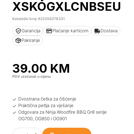
XSKOGXLCNBSEU
Kataloški broj: 622356278331
Garancija
Plaćanje karticom
Dostava
Pakiranje
39.00
KM
PDV uračunat u cijenu
Dvostrana četka za čišćenje
Praktična petlja za vješanje
Odgovara za Ninja Woodfire BBQ Grill serije
OG700, OG850 i OG901