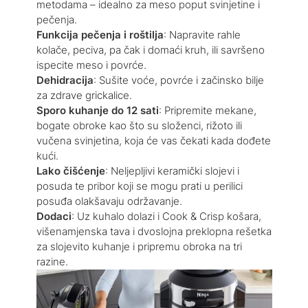
metodama – idealno za meso poput svinjetine i
pečenja.
Funkcija pečenja i roštilja
: Napravite rahle
kolače, peciva, pa čak i domaći kruh, ili savršeno
ispecite meso i povrće.
Dehidracija
: Sušite voće, povrće i začinsko bilje
za zdrave grickalice.
Sporo kuhanje do 12 sati
: Pripremite mekane,
bogate obroke kao što su složenci, rižoto ili
vučena svinjetina, koja će vas čekati kada dođete
kući.
Lako čišćenje
: Neljepljivi keramički slojevi i
posuda te pribor koji se mogu prati u perilici
posuđa olakšavaju održavanje.
Dodaci
: Uz kuhalo dolazi i Cook & Crisp košara,
višenamjenska tava i dvoslojna preklopna rešetka
za slojevito kuhanje i pripremu obroka na tri
razine.