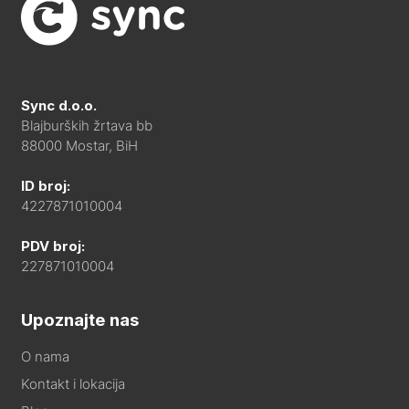
Sync d.o.o.
Blajburških žrtava bb
88000 Mostar, BiH
ID broj:
4227871010004
PDV broj:
227871010004
Upoznajte nas
O nama
Kontakt i lokacija