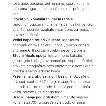
roštiljanje, pečenje, dehidriranje, sporo kuhanje,
priprema jogurta, te kuhanje na pari i prženje na
pari.
Inovativni kombinirani način rada s
parom
omogućava kuhanje na pari uz konvekciju
za brže i sočnije rezultate – savršeno za meso,
povrće i pečenje.
Veliki kapacitet od 7,5 litara
: Idealan za
pripremu obroka za cijelu obitelj, s mogućnošću
pripreme 6-8 porcija ili cijelog pečenog pileta.
Steam Meals opcija
: Istovremeno kuhajte
glavno jelo i priloge uz pomoć preklopne rešetke,
što vam omogućava brzo pripremanje kompletnih
obroka u samo jednom loncu.
Prženje na zraku s malo ili bez ulja
: Uživajte u
prženoj hrani sa 75% manje masnoće u odnosu
na tradicionalne metode. Hrskavi pomfrit, pileća
krilca, povrće i još mnogo toga.
Brzo kuhanje pod pritiskom
: Smanjite vrijeme
kuhanja za 70% u poređenju s tradicionalnim