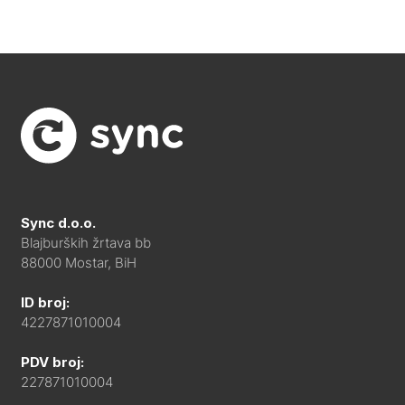
Sync d.o.o.
Blajburških žrtava bb
88000 Mostar, BiH
ID broj:
4227871010004
PDV broj:
227871010004