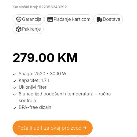
Kataloški broj: 622356243292
Garancija
Plaćanje karticom
Dostava
Pakiranje
279.00
KM
Snaga: 2520 - 3000 W
Kapacitet: 1.7 L
Uklonjivi filter
6 unaprijed podešenih temperatura + ručna
kontrola
BPA-free dizajn
Pošalji upit za ovaj proizvod