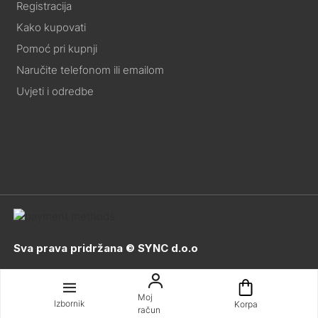
Registracija
Kako kupovati
Pomoć pri kupnji
Naručite telefonom ili emailom
Uvjeti i odredbe
Sva prava pridržana © SYNC d.o.o
Moj
Izbornik
Korpa
račun