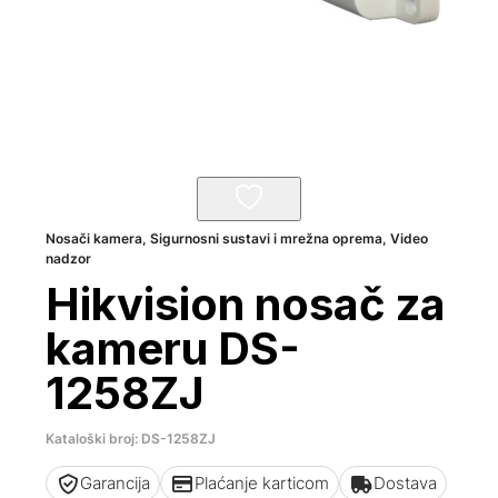
Nosači kamera
,
Sigurnosni sustavi i mrežna oprema
,
Video
nadzor
Hikvision nosač za
kameru DS-
1258ZJ
Kataloški broj: DS-1258ZJ
Garancija
Plaćanje karticom
Dostava