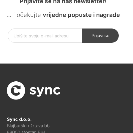
Prijavite se na naš newsletter!
… i očekujte
vrijedne popuste i nagrade
Prijavi se
Sync d.o.o.
Blajburških žrtava bb
88000 Mostar, BiH