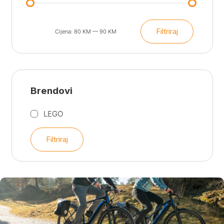
Filtriraj
Cijena:
80 KM
—
90 KM
Min
Maks
cijena
cijena
Brendovi
LEGO
Filtriraj