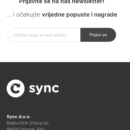
Prijavite se na naš newsletter!
… i očekujte
vrijedne popuste i nagrade
Prijavi se
Sync d.o.o.
Blajburških žrtava bb
88000 Mostar, BiH