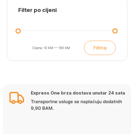
Filter po cijeni
Filtriraj
Cijena:
10 KM
—
190 KM
Min
Maks
cijena
cijena
Express One brza dostava unutar 24 sata
Transportne usluge se naplaćuju dodatnih
9,90 BAM.