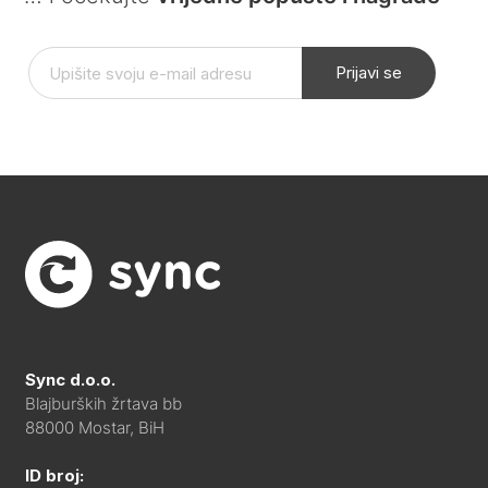
Prijavi se
Sync d.o.o.
Blajburških žrtava bb
88000 Mostar, BiH
ID broj: