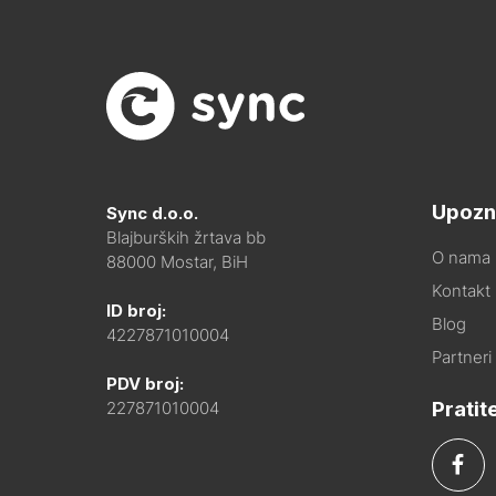
Upozn
Sync d.o.o.
Blajburških žrtava bb
O nama
88000 Mostar, BiH
Kontakt i
ID broj:
Blog
4227871010004
Partneri
PDV broj:
Pratit
227871010004