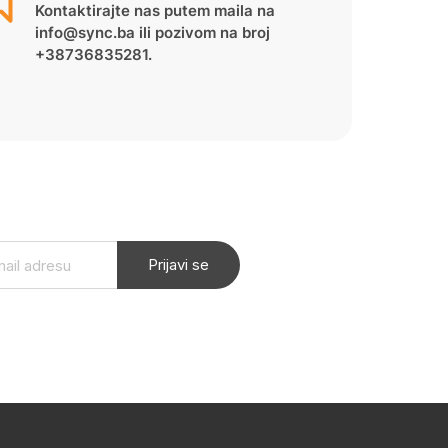
Kontaktirajte nas putem maila na
info@sync.ba ili pozivom na broj
+38736835281.
Prijavi se