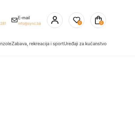
E-mail
0
0
281
info@sync.ba
nzole
Zabava, rekreacija i sport
Uređaji za kućanstvo