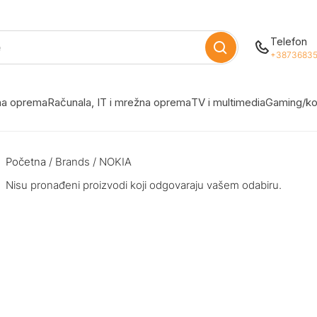
Telefon
+38736835
žna oprema
Računala, IT i mrežna oprema
TV i multimedia
Gaming/ko
Početna
/ Brands / NOKIA
Nisu pronađeni proizvodi koji odgovaraju vašem odabiru.