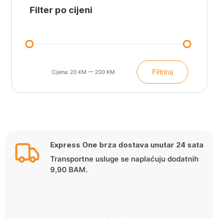
Filter po cijeni
Filtriraj
Cijena:
20 KM
—
200 KM
Min
Maks
cijena
cijena
Express One brza dostava unutar 24 sata
Transportne usluge se naplaćuju dodatnih
9,90 BAM.