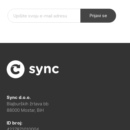
Prijavi se
Sync d.o.o.
Blajburških žrtava bb
88000 Mostar, BiH
ID broj:
4227871010004