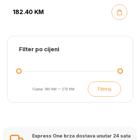
182.40
KM
Filter po cijeni
Filtriraj
Cijena:
180 KM
—
270 KM
Min
Maks
cijena
cijena
Express One brza dostava unutar 24 sata