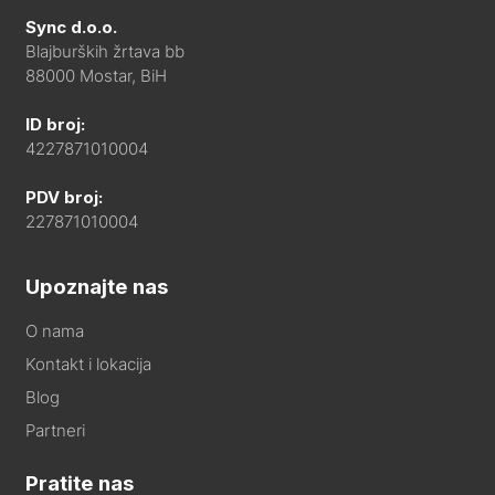
Sync d.o.o.
Blajburških žrtava bb
88000 Mostar, BiH
ID broj:
4227871010004
PDV broj:
227871010004
Upoznajte nas
O nama
Kontakt i lokacija
Blog
Partneri
Pratite nas