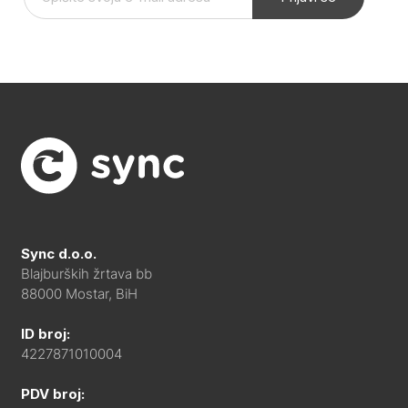
Sync d.o.o.
Blajburških žrtava bb
88000 Mostar, BiH
ID broj:
4227871010004
PDV broj: