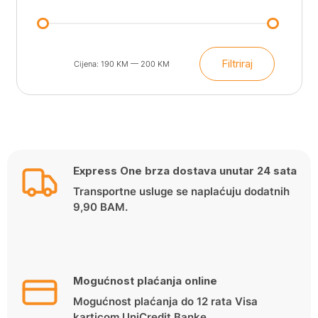
Filtriraj
Cijena:
190 KM
—
200 KM
Min
Maks
cijena
cijena
Express One brza dostava unutar 24 sata
Transportne usluge se naplaćuju dodatnih
9,90 BAM.
Mogućnost plaćanja online
Mogućnost plaćanja do 12 rata Visa
karticom UniCredit Banke.