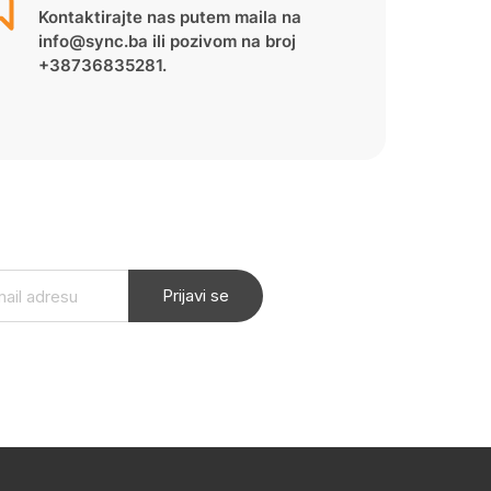
Kontaktirajte nas putem maila na
info@sync.ba ili pozivom na broj
+38736835281.
Prijavi se