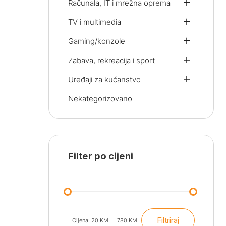
Računala, IT i mrežna oprema
TV i multimedia
Gaming/konzole
Zabava, rekreacija i sport
Uređaji za kućanstvo
Nekategorizovano
Filter po cijeni
Filtriraj
Cijena:
20 KM
—
780 KM
Min
Maks