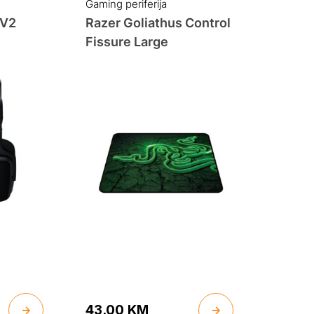
Gaming periferija
 V2
Razer Goliathus Control
Fissure Large
43.00
KM