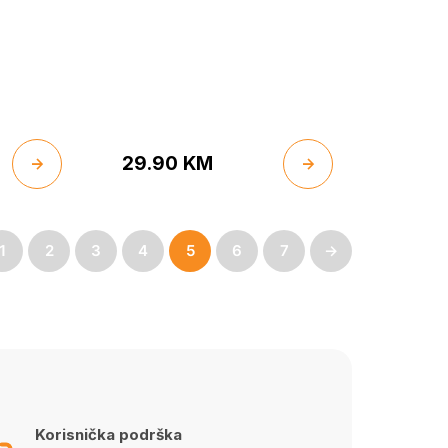
29.90
KM
1
2
3
4
5
6
7
→
Korisnička podrška