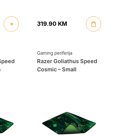
319.90
KM
Gaming periferija
 Speed
Razer Goliathus Speed
m
Cosmic – Small