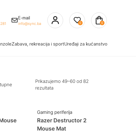
E-mail
0
0
281
info@sync.ba
nzole
Zabava, rekreacija i sport
Uređaji za kućanstvo
Prikazujemo 49–60 od 82
stupne
rezultata
Gaming periferija
 Mouse
Razer Destructor 2
Mouse Mat