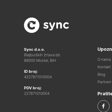
Upozn
Sync d.o.o.
Blajburških žrtava bb
O nama
88000 Mostar, BiH
Kontakt i
ID broj:
Blog
4227871010004
Partneri
PDV broj:
Pratit
227871010004