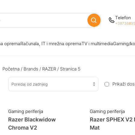
Telefon
+38736835
žna oprema
Računala, IT i mrežna oprema
TV i multimedia
Gaming/ko
Početna
/ Brands /
RAZER
/ Stranica 5
Prikaži do
Poredaj od zadnjeg
Gaming periferija
Gaming periferija
Razer Blackwidow
Razer SPHEX V2
Chroma V2
Mat