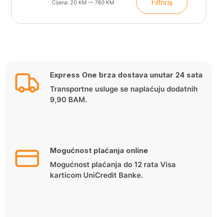
Filtriraj
Cijena:
20 KM
—
780 KM
Min
Maks
cijena
cijena
Express One brza dostava unutar 24 sata
Transportne usluge se naplaćuju dodatnih
9,90 BAM.
Mogućnost plaćanja online
Mogućnost plaćanja do 12 rata Visa
karticom UniCredit Banke.