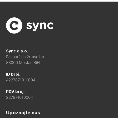
Sync d.o.o.
Blajburških žrtava bb
88000 Mostar, BiH
ID broj:
4227871010004
PDV broj:
227871010004
Upoznajte nas