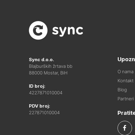
Upozn
Sync d.o.o.
Blajburških žrtava bb
O nama
88000 Mostar, BiH
Kontakt i
ID broj:
Blog
4227871010004
Partneri
PDV broj:
Pratit
227871010004