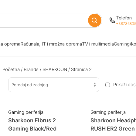
Telefon
+38736835
žna oprema
Računala, IT i mrežna oprema
TV i multimedia
Gaming/ko
Početna
/ Brands /
SHARKOON
/ Stranica 2
Prikaži do
Poredaj od zadnjeg
Gaming periferija
Gaming periferija
Sharkoon Elbrus 2
Sharkoon Headp
Gaming Black/Red
RUSH ER2 Green