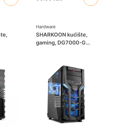
Hardware
te,
SHARKOON kućište,
gaming, DG7000-G
0mm,
green ATX, ventilator 3x
140mm LED, 2xUSB,
2xUSB3*