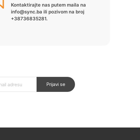
Kontaktirajte nas putem maila na
info@sync.ba ili pozivom na broj
+38736835281.
Prijavi se