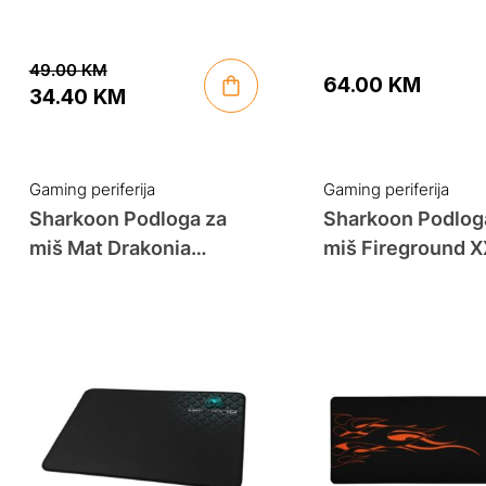
49.00
KM
64.00
KM
34.40
KM
Original
Current
price
price
was:
is:
Gaming periferija
Gaming periferija
49.00 KM.
34.40 KM.
Sharkoon Podloga za
Sharkoon Podlog
miš Mat Drakonia
miš Fireground 
gaming
gaming