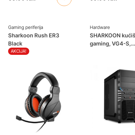
Gaming periferija
Hardware
Sharkoon Rush ER3
SHARKOON kućiš
Black
gaming, VG4-S,
ventilator 1x 12
AKCIJA!
ATX, 4xUSB