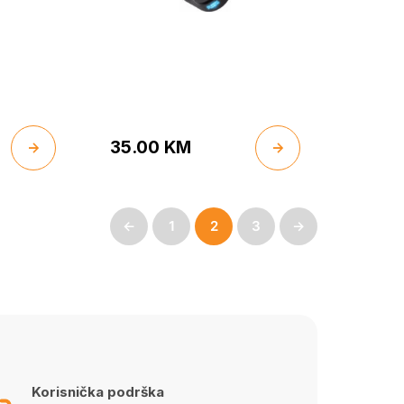
35.00
KM
←
1
2
3
→
Korisnička podrška