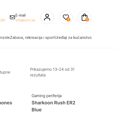
E-mail
0
0
281
info@sync.ba
nzole
Zabava, rekreacija i sport
Uređaji za kućanstvo
Prikazujemo 13–24 od 31
stupne
rezultata
Gaming periferija
hones
Sharkoon Rush ER2
Blue