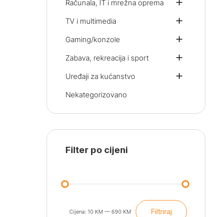
Računala, IT i mrežna oprema
TV i multimedia
Gaming/konzole
Zabava, rekreacija i sport
Uređaji za kućanstvo
Nekategorizovano
Filter po cijeni
Filtriraj
Cijena:
10 KM
—
690 KM
Min
Maks