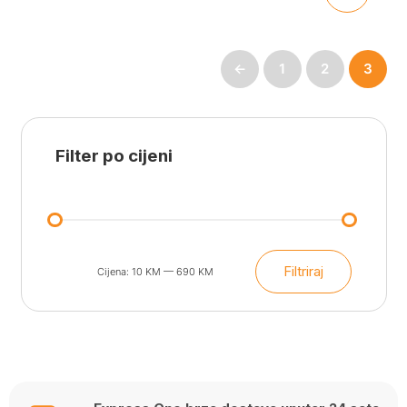
←
1
2
3
Filter po cijeni
Filtriraj
Cijena:
10 KM
—
690 KM
Min
Maks
cijena
cijena