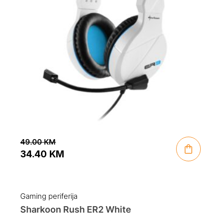
49.00
KM
34.40
KM
Original
Current
price
price
was:
is:
Gaming periferija
49.00 KM.
34.40 KM.
Sharkoon Rush ER2 White