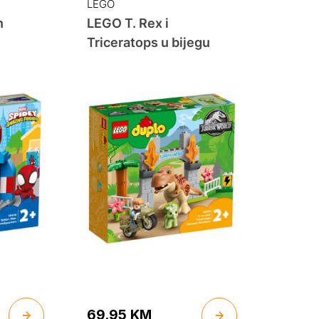
LEGO
n
LEGO T. Rex i
Triceratops u bijegu
69.95
KM