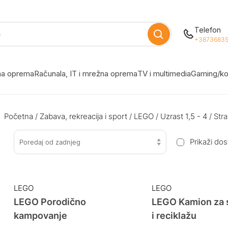
Telefon
+38736835
žna oprema
Računala, IT i mrežna oprema
TV i multimedia
Gaming/ko
Početna
/
Zabava, rekreacija i sport
/
LEGO
/
Uzrast 1,5 - 4
/ Stra
Prikaži do
Poredaj od zadnjeg
LEGO
LEGO
LEGO Porodično
LEGO Kamion za
kampovanje
i reciklažu