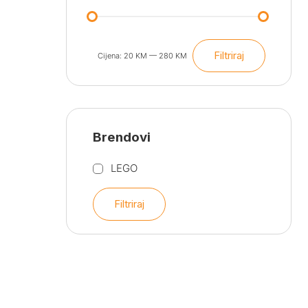
Filtriraj
Cijena:
20 KM
—
280 KM
Min
Maks
cijena
cijena
Brendovi
LEGO
Filtriraj