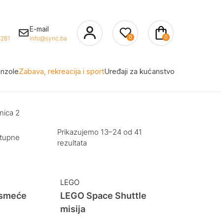
E-mail
0
0
281
info@sync.ba
nzole
Zabava, rekreacija i sport
Uređaji za kućanstvo
nica 2
Prikazujemo 13–24 od 41
stupne
rezultata
LEGO
 smeće
LEGO Space Shuttle
misija