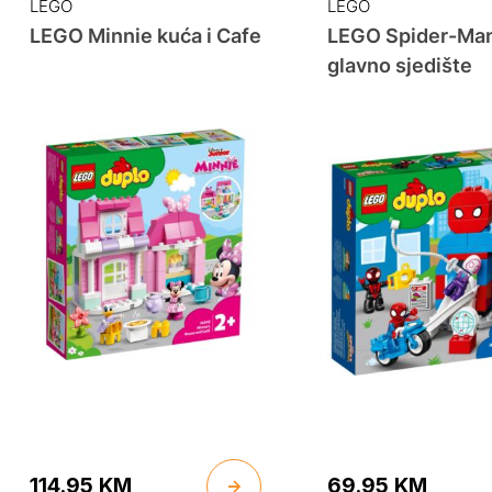
LEGO
LEGO
LEGO Minnie kuća i Cafe
LEGO Spider-Ma
glavno sjedište
114.95
KM
69.95
KM