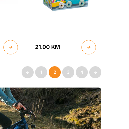
21.00
KM
←
1
2
3
4
→