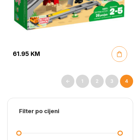
61.95
KM
←
1
2
3
4
Filter po cijeni