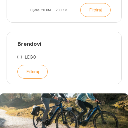
Filtriraj
Cijena:
20 KM
—
280 KM
Min
Maks
cijena
cijena
Brendovi
LEGO
Filtriraj