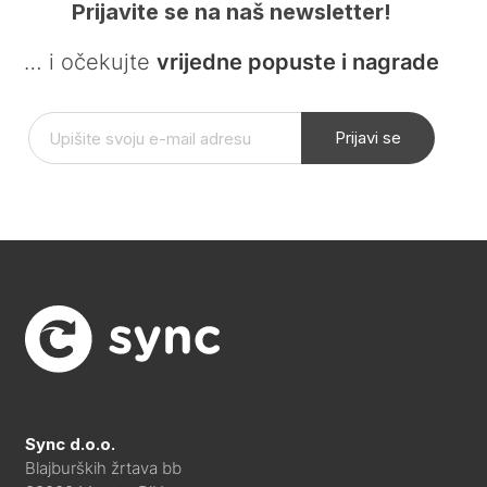
Prijavite se na naš newsletter!
… i očekujte
vrijedne popuste i nagrade
Prijavi se
Sync d.o.o.
Blajburških žrtava bb