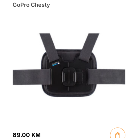
139.90 KM.
124.90 KM.
GoPro Chesty
89.00
KM