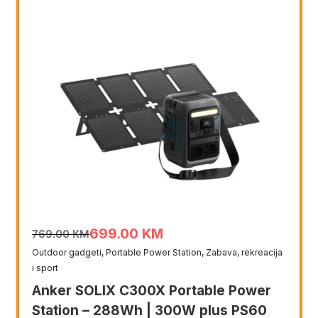
699.00
KM
769.00
KM
Original
Current
Outdoor gadgeti
,
Portable Power Station
,
Zabava, rekreacija
price
price
i sport
was:
is:
Anker SOLIX C300X Portable Power
769.00 KM.
699.00 KM.
Station – 288Wh | 300W plus PS60