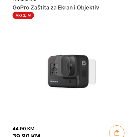
GoPro Zaštita za Ekran i Objektiv
AKCIJA!
44.90
KM
39.90
KM