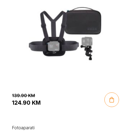
139.90
KM
124.90
KM
Original
Current
price
price
was:
is:
Fotoaparati